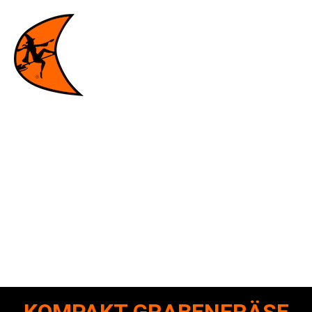
GRABENFRÄSE UND
VIBRATIONSPFLÜGE
Vom kompakten Modell C16X bis zum robusten RT125Q –
für jede Art von Baustelle und jede Art von Installation steht
ein unvergleichlich effizienter Grabenfräse von Ditch Witch
zur Verfügung.