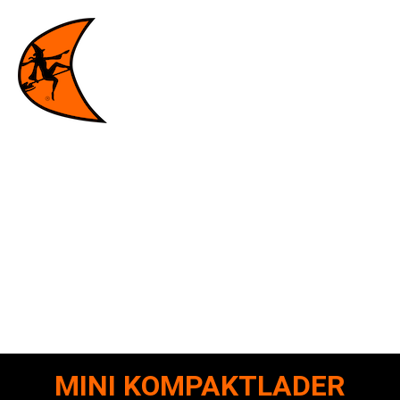
MINI KOMPAKTLADER
Die Skid-Steer-Lader von Ditch Witch sind für
anspruchsvolle Einsatzorte konzipiert und so konstruiert,
dass sie immer wieder eine unübertroffene Leistung
erbringen.
MINI KOMPAKTLADER