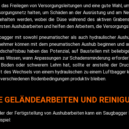
e das Freilegen von Versorgungsleitungen und eine gute Wahl, u
rgungsnetz halten, um Schäden an der Ausrüstung und am Net
 gehalten werden, wobei die Düse während des aktiven Graben
rsten Aushubarbeiten und helfen den Arbeitern, die Versorgungsl
gbagger mit sowohl pneumatischer als auch hydraulischer Aushu
nehmer können mit dem pneumatischen Aushub beginnen und au
dschaftsbau haben das Potenzial, auf Baustellen mit beliebigen
 das Wissen, wann Anpassungen zur Schadensminderung erforder
 Boden oder schwerem Lehm hat, sollte er anstelle der Druck
eit des Wechsels von einem hydraulischen zu einem Luftbagger k
 verschiedenen Bodenbedingungen produktiv bleiben.
E GELÄNDEARBEITEN UND REINIG
er der Fertigstellung von Aushubarbeiten kann ein Saugbagger 
spiel: