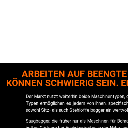
WIE MAN 
V
ARBEITEN AUF BEENGT
KÖNNEN SCHWIERIG SEIN. 
Der Markt nutzt weiterhin beide Maschinentypen, d
Typen ermöglichen es jedem von ihnen, spezifisc
sowohl Sitz- als auch Stehlöffelbagger ein wertvol
Saugbagger, die früher nur als Maschinen für Bohr
helfen Gärtnern bei Aushubarbeiten in der Nähe vo